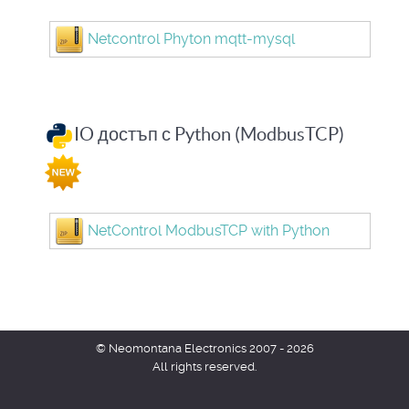
Netcontrol Phyton mqtt-mysql
IO достъп с Python (ModbusTCP)
NetControl ModbusTCP with Python
© Neomontana Electronics 2007 - 2026
All rights reserved.