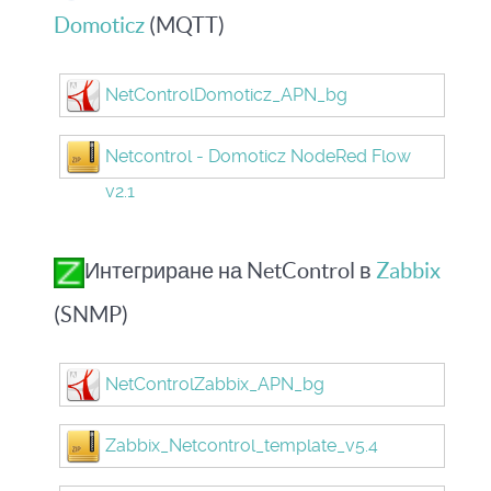
Domoticz
(MQTT)
NetControlDomoticz_APN_bg
Netcontrol - Domoticz NodeRed Flow
v2.1
Интегриране на NetControl в
Zabbix
(SNMP)
NetControlZabbix_APN_bg
Zabbix_Netcontrol_template_v5.4