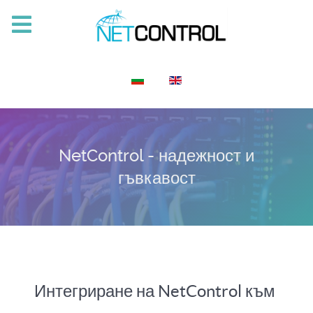
Изберете език
NetControl - надежност и
гъвкавост
Интегриране на NetControl към