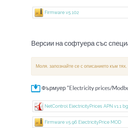
Firmware v5.102
Версии на софтуера със спец
Моля, запознайте се с описанието към тях,
Фърмуер "Electricity prices/Mod
NetControl ElectricityPrices APN v1.1 b
Firmware v5.96 ElectricityPrice MOD