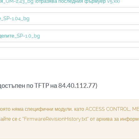
ля_UM-2.43_bg (отразява последния фърмуер v5.xx)
е_SP-1.04_bg
делите_SP-1.0_bg
остъпен по TFTP на 84.40.112.77)
 която няма специфични модули, като ACCESS CONTROL, M
те се с "FirmwareRevisionHistory.txt" от архива за инфор