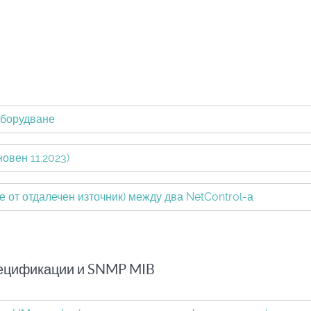
оборудване
овен 11.2023)
 от отдалечен източник) между два NetControl-а
пецификации и SNMP MIB