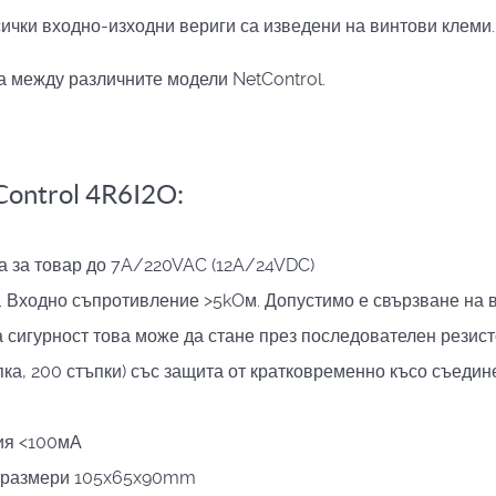
ички входно-изходни вериги са изведени на винтови клеми.
а между различните модели NetControl.
Control 4R6I2O:
а за товар до 7A/220VAC (12A/24VDC)
ЦП. Входно съпротивление >5kOм. Допустимо е свързване на
а сигурност това може да стане през последователен резисто
пка, 200 стъпки) със защита от кратковременно късо съед
ия <100мА
); размери 105x65x90mm