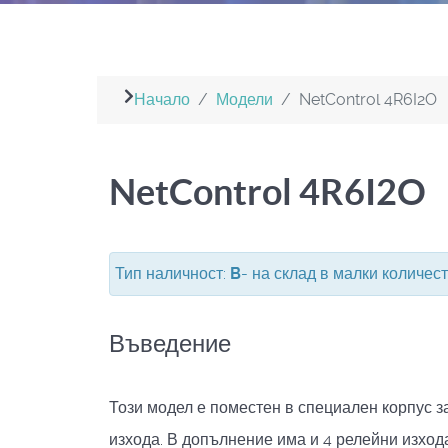
Начало
Модели
NetControl 4R6I2O
NetControl 4R6I2O
Тип наличност:
B
- на склад в малки количес
Въведение
Този модел е поместен в специален корпус з
изхода. В допълнение има и 4 релейни изход