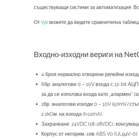
съществуващи системи за автоматизация. Вс
От
тук
можете да видите сравнителна таблиц
Входно-изходни вериги на Net
4 броя нормално отворени релейни изход
6бр. аналогови 0 – 10V входа с 12-bit А
за да се използва входа като „алармен“ (з
2бр. аналогови изходи 0 – 10V (50mV/стъ
2.2kOм. на изхода (I<12mA).
Захранване: 24VDC (18-28VDC), консумац
Корпус от негорим, сив ABS V0 (UL94V-0