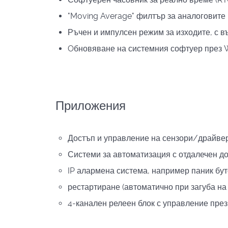
"Moving Average" филтър за аналоговите
Ръчен и импулсен режим за изходите, с 
Oбновяване на системния софтуер през 
Приложения
Достъп и управление на сензори/драйвери
Системи за автоматизация с отдалечен дос
IP алармена система, например паник бу
рестартиране (автоматично при загуба на
4-канален релеен блок
с управление пре