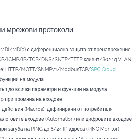
и мрежови протоколи
o MDI/MDIX) с диференциална защита от пренапрежение
CP/ICMP/IP/TCP/DNS/SNTP/TFTP клиент/802.1q VLAN
ране: HTTP/MQTT/SNMPv1/ModbusTCP/
SPC Cloud
 функции на модула
тъп до всички параметри и функции на модула
p при промяна на входове
 действия (Macros), дефинирани от потребителя
алоговите входове (Automation) или цифровите входове
ри загуба на PING до 8/24 IP адреса (PING Monitor)
C) с възможност за стартиране на Macros по време