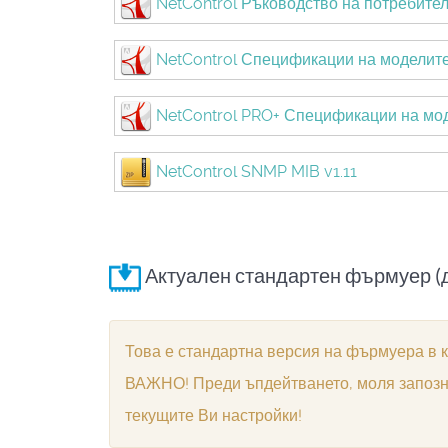
NetControl Ръководство на потребите
NetControl Спецификации на моделит
NetControl PRO+ Спецификации на мо
NetControl SNMP MIB v1.11
Актуален стандартен фърмуер (д
Това е стандартна версия на фърмуера в
ВАЖНО! Преди ъпдейтването, моля запознай
текущите Ви настройки!