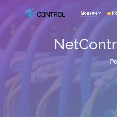
Модели
P
NetContr
Ро