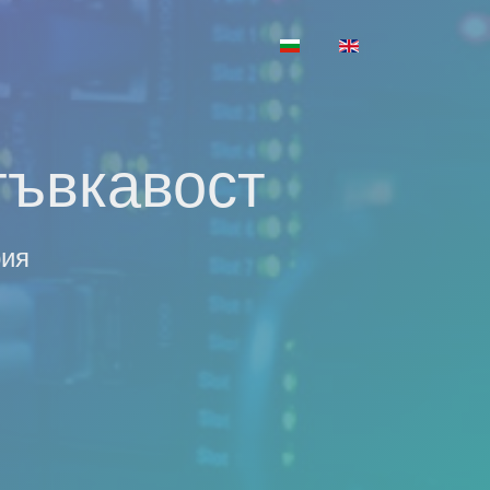
Изберете език
гъвкавост
рия