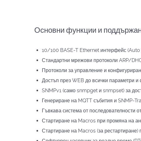
Основни функции и поддържан
10/100 BASE-T Ethernet интерфейс (Aut
Стандартни мрежови протоколи ARP/DH
Протоколи за управление и конфигури
Достъп през WEB до всички параметри и
SNMPv1 (само snmpget и snmpset) за дос
Генериране на MQTT събития и SNMP-Tra
Гъвкава система от последователности от
Стартиране на Macros при промяна на ан
Стартиране на Macros (за рестартиране) п
Софтуерен часовник за реално време (RT