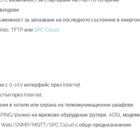
 входове
възможност за запазване на последното състояние в енерго
Web, TFTP или
SPC Cloud
 с 0-10V интерфейс през Internet
тъп през Internet
тони в хотели или охрана на телкомуникационни шкафове.
 PING/ръчно) на мрежово обурудване (рутери, ADSL модеми,
з
Web/SNMP/MQTT/SPC Cloud
с общо предназначение