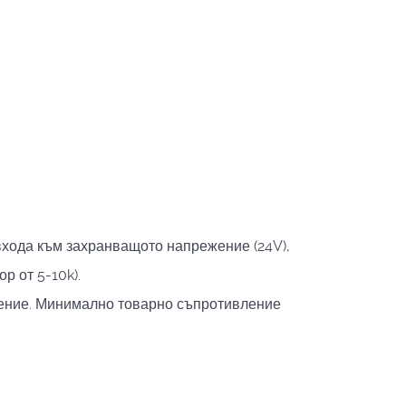
 входа към захранващото напрежение (24V),
р от 5-10k).
инение. Минимално товарно съпротивление