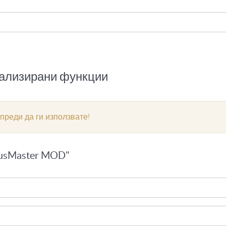
иализирани функции
 преди да ги използвате!
busMaster MOD"
g