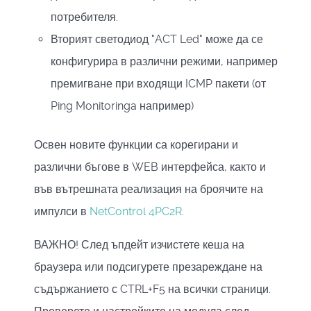
потребителя.
Вторият светодиод "ACT Led" може да се
конфигурира в различни режими, например
премигване при входящи ICMP пакети (от
Ping Monitoringa например)
Освен новите функции са корегирани и
различни бъгове в WEB интерфейса, както и
във вътрешната реализация на броячите на
импулси в
NetControl 4PC2R
.
ВАЖНО! След ъпдейт изчистете кеша на
браузера или подсигурете презареждане на
съдържанието с CTRL+F5 на всички страници.