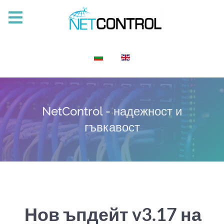
Изберете език
NetControl - надежност и
гъвкавост
Нов ъпдейт v3.17 на