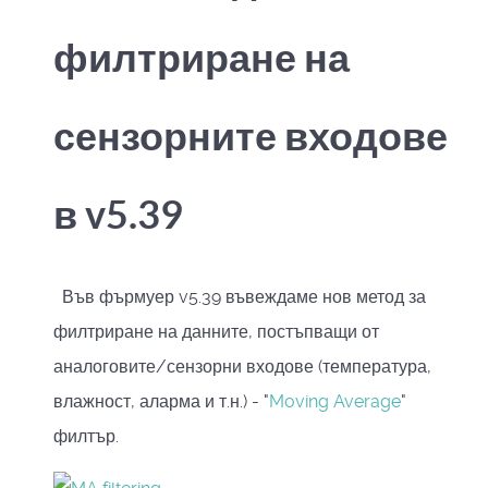
филтриране на
сензорните входове
в v5.39
Във фърмуер v5.39 въвеждаме нов метод за
филтриране на данните, постъпващи от
аналоговите/сензорни входове (температура,
влажност, аларма и т.н.) - "
Moving Average
"
филтър.