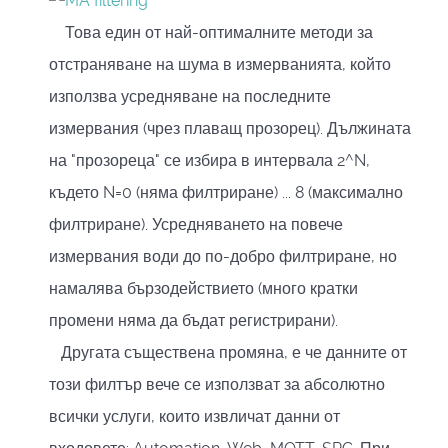
Това един от най-оптималните методи за
отстраняване на шума в измерванията, който
използва усредняване на последните
измервания (чрез плаващ прозорец). Дължината
на "прозореца" се избира в интервала 2^N,
където N=0 (няма филтриране) ... 8 (максимално
филтриране). Усредняването на повече
измервания води до по-добро филтриране, но
намалява бързодействието (много кратки
промени няма да бъдат регистрирани).
Другата съществена промяна, е че данните от
този филтър вече се използват за абсолютно
всички услуги, които извличат данни от