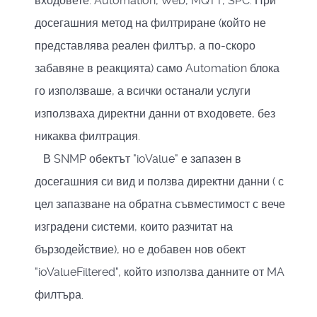
входовете: Automation, Web, MQTT, SPC. При
досегашния метод на филтриране (който не
представлява реален филтър, а по-скоро
забавяне в реакцията) само Automation блока
го използваше, а всички останали услуги
използваха директни данни от входовете, без
никаква филтрация.
В SNMP обектът "ioValue" е запазен в
досегашния си вид и ползва директни данни ( с
цел запазване на обратна съвместимост с вече
изградени системи, които разчитат на
бързодействие), но е добавен нов обект
"ioValueFiltered", който използва данните от MA
филтъра.