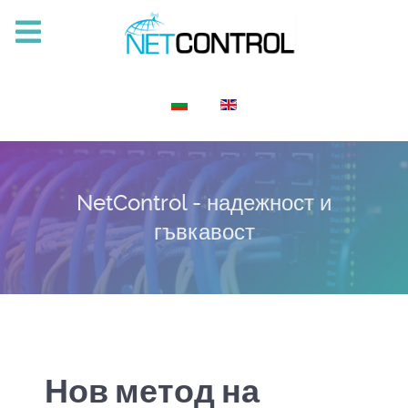
Изберете език
NetControl - надежност и
гъвкавост
Нов метод на