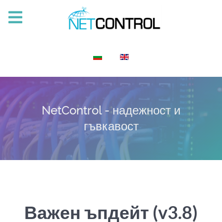
Изберете език
NetControl - надежност и
гъвкавост
Важен ъпдейт (v3.8)